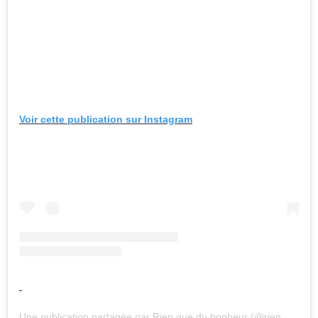
Voir cette publication sur Instagram
Une publication partagée par Rien que du bonheur (@rien.que.du.bonheur)