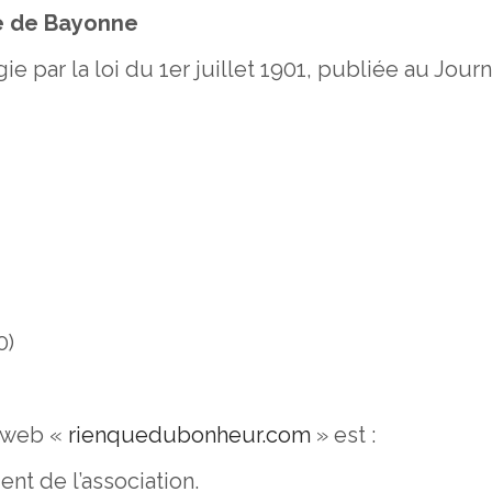
e
de Bayonne
e par la loi du 1er juillet 1901, publiée au Journal
0)
 web «
rienquedubonheur.com
» est :
nt de l’association.