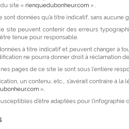
 du site «
rienquedubonheur.com
» .
 sont données qu’à titre indicatif, sans aucune ga
ce site peuvent contenir des erreurs typograph
 être tenue pour responsable.
onnées à titre indicatif et peuvent changer à to
fication ne pourra donner droit à réclamation d
nes pages de ce site le sont sous l’entière respo
on, un contenu, etc., s’avérait contraire à la lég
dubonheur.com
».
usceptibles d’être adaptées pour l’infographie d
S