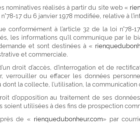
 nominatives réalisés à partir du site web «
rie
°78-17 du 6 janvier 1978 modifiée, relative à l’in
e conformément à l’article 32 de la loi n°78-17
rtés, les informations qu’il communique par le b
 demande et sont destinées à «
rienquedubonh
strative et commerciale.
d’un droit d’accès, d’interrogation et de rectifi
our, verrouiller ou effacer les données personn
nt la collecte, l’utilisation, la communication o
droit d’opposition au traitement de ses données
 soient utilisées à des fins de prospection com
auprès de «
rienquedubonheur.com
» par courr