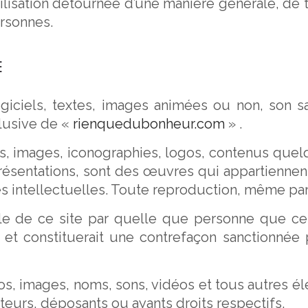
ilisation détournée d’une manière générale, de 
ersonnes.
E
ogiciels, textes, images animées ou non, son sa
clusive de «
rienquedubonheur.com
» .
os, images, iconographies, logos, contenus quelq
résentations,
sont des œuvres qui appartiennent
tés intellectuelles. Toute reproduction, même parti
lle de ce site par quelle que personne que ce s
 et constituerait une contrefaçon sanctionnée p
, images, noms, sons, vidéos et tous autres élé
ateurs, déposants ou ayants droits respectifs.