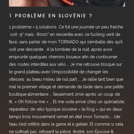
1 PROBLÈME EN SLOVÉNIE ?
1 problème = 5 solutions. Ce fut une journée un peu fraîche
soit -9° mais -8000° en ressentie avec ce fucking vent de
face, sans parler de mon TORNADO qui s’emballe dès qu’il
voit une descente
. A la tombée de la nuit, après avoir
emprunté quelques chemins boueux afin de contourner
des routes interdites aux vélo
… Je me retrouve bloqué sur
le grand plateau avec l’impossibilité de changer les
vitesses
au beau milieu de nul part
.
.. Je rallie tant bien que
mal le premier village et demande de l’aide dans une petite
boutique alimentaire
… Seulement 2min après un coup de
fil, « OK follow me »
… Et me voilà arrivé chez un spécialiste,
réparateur de vélo typique slovène « le Rog » qui en deux
temps trois mouvement remet en état mon Tornado
… (de
l’eau s’est infiltré dans la gaine et à gelée). Et comme si cela
ne suffisait pas, refusant la pièce, André, son Épouse &